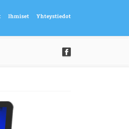
t
Ihmiset
Yhteystiedot